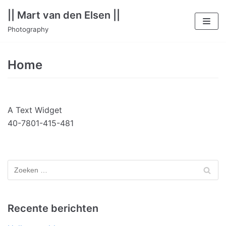
Meteen
|| Mart van den Elsen ||
naar
Photography
de
inhoud
Home
A Text Widget
40-7801-415-481
Recente berichten